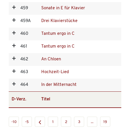
459
Sonate in E für Klavier
459A
Drei Klavierstücke
460
Tantum ergo in C
461
Tantum ergo in C
462
An Chloen
463
Hochzeit-Lied
464
In der Mitternacht
D-Verz.
Titel
-10
-5
1
2
3
...
19