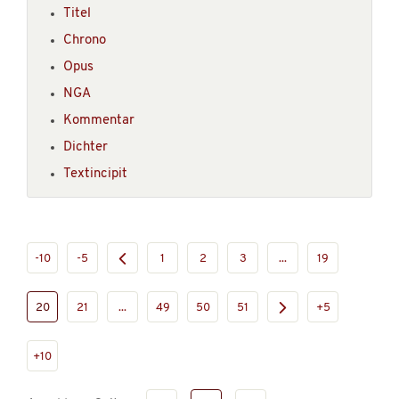
Titel
Chrono
Opus
NGA
Kommentar
Dichter
Textincipit
-10
-5
1
2
3
...
19
20
21
...
49
50
51
+5
+10