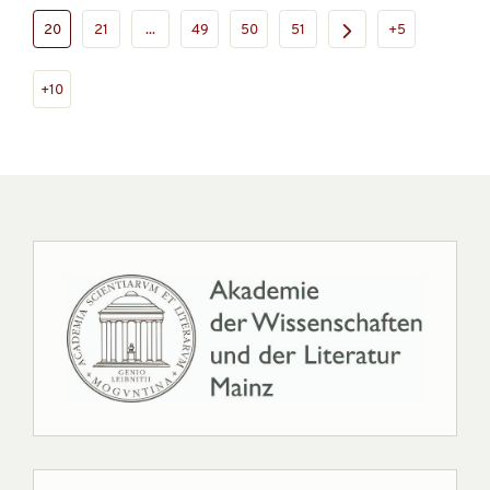
20
21
...
49
50
51
+5
+10