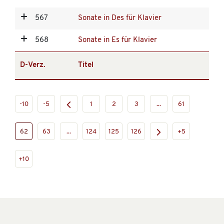
567
Sonate in Des für Klavier
568
Sonate in Es für Klavier
D-Verz.
Titel
-10
-5
1
2
3
...
61
62
63
...
124
125
126
+5
+10