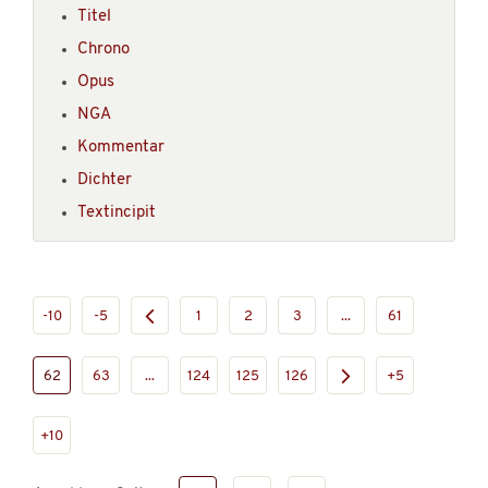
Titel
Chrono
Opus
NGA
Kommentar
Dichter
Textincipit
-10
-5
1
2
3
...
61
62
63
...
124
125
126
+5
+10